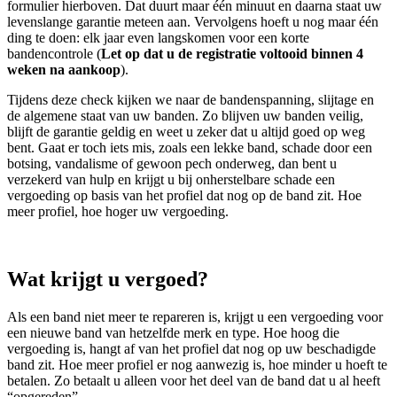
formulier hierboven. Dat duurt maar één minuut en daarna staat uw
levenslange garantie meteen aan. Vervolgens hoeft u nog maar één
ding te doen: elk jaar even langskomen voor een korte
bandencontrole (
Let op dat u de registratie voltooid binnen 4
weken na aankoop
).
Tijdens deze check kijken we naar de bandenspanning, slijtage en
de algemene staat van uw banden. Zo blijven uw banden veilig,
blijft de garantie geldig en weet u zeker dat u altijd goed op weg
bent. Gaat er toch iets mis, zoals een lekke band, schade door een
botsing, vandalisme of gewoon pech onderweg, dan bent u
verzekerd van hulp en krijgt u bij onherstelbare schade een
vergoeding op basis van het profiel dat nog op de band zit. Hoe
meer profiel, hoe hoger uw vergoeding.
Wat krijgt u vergoed?
Als een band niet meer te repareren is, krijgt u een vergoeding voor
een nieuwe band van hetzelfde merk en type. Hoe hoog die
vergoeding is, hangt af van het profiel dat nog op uw beschadigde
band zit. Hoe meer profiel er nog aanwezig is, hoe minder u hoeft te
betalen. Zo betaalt u alleen voor het deel van de band dat u al heeft
“opgereden”.