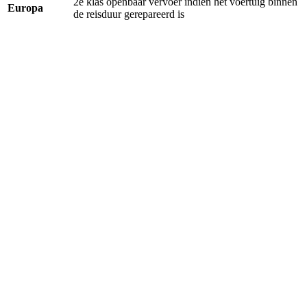
2e klas openbaar vervoer indien het voertuig binnen
Europa
de reisduur gerepareerd is